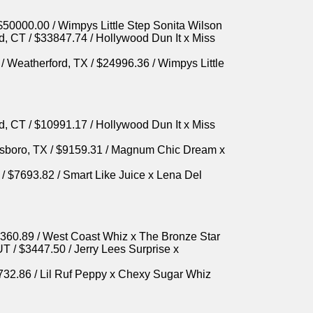
 $50000.00 / Wimpys Little Step Sonita Wilson
and, CT / $33847.74 / Hollywood Dun It x Miss
/ Weatherford, TX / $24996.36 / Wimpys Little
land, CT / $10991.17 / Hollywood Dun It x Miss
tesboro, TX / $9159.31 / Magnum Chic Dream x
L / $7693.82 / Smart Like Juice x Lena Del
 $4360.89 / West Coast Whiz x The Bronze Star
T / $3447.50 / Jerry Lees Surprise x
$2732.86 / Lil Ruf Peppy x Chexy Sugar Whiz