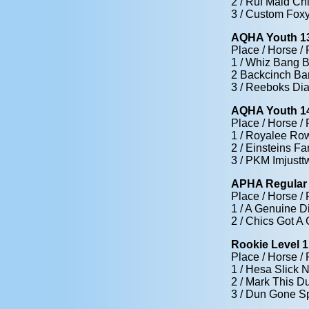
2 / Ruf Maid Chi
3 / Custom Foxy
AQHA Youth 1
Place / Horse / 
1 / Whiz Bang B
2 Backcinch Banj
3 / Reeboks Dia
AQHA Youth 1
Place / Horse / 
1 / Royalee Row
2 / Einsteins F
3 / PKM Imjustt
APHA Regular 
Place / Horse / 
1 / A Genuine Di
2 / Chics Got A
Rookie Level 1 
Place / Horse / 
1 / Hesa Slick N
2 / Mark This D
3 / Dun Gone Spa