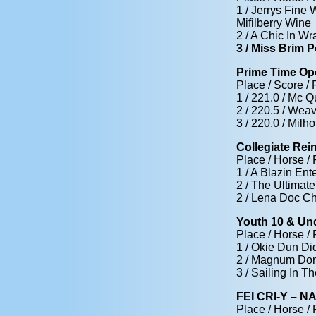
1 / Jerrys Fine
Mifilberry Wine
2 / A Chic In W
3 / Miss Brim P
Prime Time Op
Place / Score / 
1 / 221.0 / Mc 
2 / 220.5 / Wea
3 / 220.0 / Mil
Collegiate Re
Place / Horse / 
1 / A Blazin En
2 / The Ultimate
2 / Lena Doc Ch
Youth 10 & Und
Place / Horse / 
1 / Okie Dun Di
2 / Magnum Done
3 / Sailing In 
FEI CRI-Y – 
Place / Horse / 