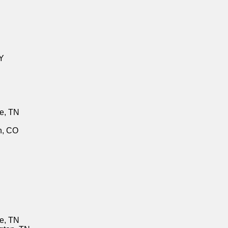
KY
ge, TN
n, CO
ge, TN