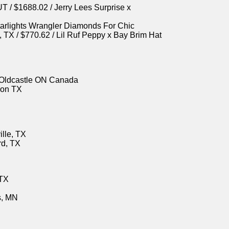
T / $1688.02 / Jerry Lees Surprise x
 Starlights Wrangler Diamonds For Chic
 TX / $770.62 / Lil Ruf Peppy x Bay Brim Hat
/ Oldcastle ON Canada
non TX
ille, TX
rd, TX
 TX
s, MN