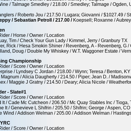
 Wine / Talmage Smedley / 218.00 / Smedley; Talmage / Ogden, U
ranglers / Roberto Jou / 217.50 / Lugara; Giovanni / $1027.49 /
eppy / Sebastian Petroll / 217.00 /
Koepsell; Roxanne / Aubrey,
en
Rider / Horse / Owner / Location
Quay, Tim / Check Your Gun Lady / Kimmel, Jerry / Granbury TX
ver, Rick / Hesa Smokin Shiner / Revenberg, A - Revenberg, G 
holland, Doug / Double My Whiskey / W.T. Waggoner Estate / Ver
ining Championship
Rider / Score / Owner / Location
terprise / Lyndsey C Jordan / 218.00 / Wynn; Teresa / Benton, KY
 Magnum / Alicia Daugherty / 214.50 / Piper; Jean D. / Madisonv
ex / Maggie J Gratny / 214.50 / Deary; Alicia Nicole / Weatherfo
er - Slate#1
Rider / Score / Owner / Location
d It / Cade Mc Cutcheon / 206.50 / Mc Quay Stables Inc / Tioga,
 It / Genevieve L Shifrin / 205.50 / Shifrin; George / Aspen, CO
The Wind / Addison Welman / 205.00 / Addison Welman / Hasting
NAYRC
Rider / Score / Owner / Location