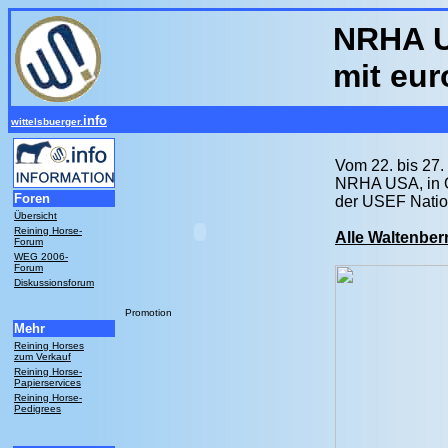
NRHA U
mit eur
info
wittelsbuerger.
Vom 22. bis 27.
NRHA USA, in Ok
Foren
der USEF Natio
Übersicht
Reining Horse-
Alle Waltenberr
Forum
WEG 2006-
Forum
Diskussionsforum
Promotion
Mehr
Reining Horses
zum Verkauf
Reining Horse-
Papierservices
Reining Horse-
Pedigrees