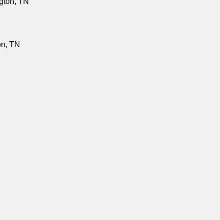
ngton, TN
on, TN