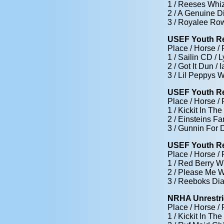
1 / Reeses Whiz
2 / A Genuine Di
3 / Royalee Row
USEF Youth Re
Place / Horse / 
1 / Sailin CD /
2 / Got It Dun /
3 / Lil Peppys 
USEF Youth Re
Place / Horse / 
1 / Kickit In Th
2 / Einsteins F
3 / Gunnin For 
USEF Youth Re
Place / Horse / 
1 / Red Berry W
2 / Please Me Wh
3 / Reeboks Dia
NRHA Unrestri
Place / Horse / 
1 / Kickit In Th