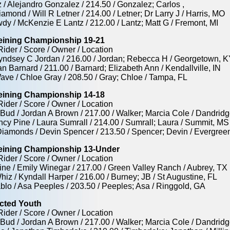
 / Alejandro Gonzalez / 214.50 / Gonzalez; Carlos ,
amond / Will R Letner / 214.00 / Letner; Dr Larry J / Harris, MO
dy / McKenzie E Lantz / 212.00 / Lantz; Matt G / Fremont, MI
ining Championship 19-21
Rider / Score / Owner / Location
 Lyndsey C Jordan / 216.00 / Jordan; Rebecca H / Georgetown, 
 Ian Barnard / 211.00 / Barnard; Elizabeth Ann / Kendallville, IN
Wave / Chloe Gray / 208.50 / Gray; Chloe / Tampa, FL
ining Championship 14-18
Rider / Score / Owner / Location
e Bud / Jordan A Brown / 217.00 / Walker; Marcia Cole / Dandrid
ancy Pine / Laura Sumrall / 214.00 / Sumrall; Laura / Summit, MS
Diamonds / Devin Spencer / 213.50 / Spencer; Devin / Evergree
ining Championship 13-Under
Rider / Score / Owner / Location
ine / Emily Winegar / 217.00 / Green Valley Ranch / Aubrey, TX
iz / Kyndall Harper / 216.00 / Burney; JB / St Augustine, FL
blo / Asa Peeples / 203.50 / Peeples; Asa / Ringgold, GA
cted Youth
Rider / Score / Owner / Location
e Bud / Jordan A Brown / 217.00 / Walker; Marcia Cole / Dandrid