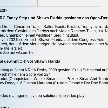
erry
 - RC Fancy Step und Shawn Flarida gewinnen das Open-De
 Dreier-Cimarron Trailer, Sattel, Boots, Buckle, Trophy uvm. -
r mit dem Gewinn des Derbys nach vielen Reserve-Titeln, u.
Res. Champion, einen wichtigen Sieg hinzufügt.
 von 232,5 setzte sich Shawn Flarida auf dem Congress Futuri
urch, der auf dem vierjährigen Hollywoodtinseltown und einer
Titel erzielt.
n Sie auf w!.com hier.
l gewinnt CRI vor Shawn Flarida
ining auf dem NRHA Derby 2009 gewinnt Craig Schmersal auf 
Red) mit einem Score von 224.
ador (Conquistador Whiz x Smart Little Prize x Smart And Troub
sey Deary auf Custom Margarta (Custom Crome x Dry Doc Bobbi
video management
video solutions
free video player