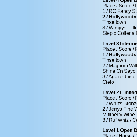
Level 4 Open 
Place / Score / 
1 / RC Fancy St
2 / Hollywoodst
Tinseltown
3 / Wimpys Litt
Step x Collena
Level 3 Interm
Place / Score / 
1 / Hollywoods
Tinseltown
2 / Magnum With
Shine On Sayo
3 / Agaze Juice 
Cielo
Level 2 Limite
Place / Score / 
1 / Whizs Bronz
2 / Jerrys Fine
Mifilberry Wine
3 / Ruf Whiz / 
Level 1 Open 
Place / Horse / 