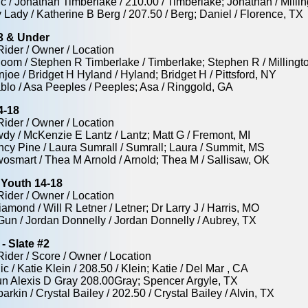
c / Jonathan Timberlake / 210.00 / Timberlake; Jonathan / Milli
 Lady / Katherine B Berg / 207.50 / Berg; Daniel / Florence, TX
3 & Under
Rider / Owner / Location
oom / Stephen R Timberlake / Timberlake; Stephen R / Millingt
oe / Bridget H Hyland / Hyland; Bridget H / Pittsford, NY
blo / Asa Peeples / Peeples; Asa / Ringgold, GA
4-18
Rider / Owner / Location
dy / McKenzie E Lantz / Lantz; Matt G / Fremont, MI
ancy Pine / Laura Sumrall / Sumrall; Laura / Summit, MS
wosmart / Thea M Arnold / Arnold; Thea M / Sallisaw, OK
Youth 14-18
Rider / Owner / Location
amond / Will R Letner / Letner; Dr Larry J / Harris, MO
 Gun / Jordan Donnelly / Jordan Donnelly / Aubrey, TX
- Slate #2
Rider / Score / Owner / Location
ic / Katie Klein / 208.50 / Klein; Katie / Del Mar , CA
un Alexis D Gray 208.00Gray; Spencer Argyle, TX
rkin / Crystal Bailey / 202.50 / Crystal Bailey / Alvin, TX