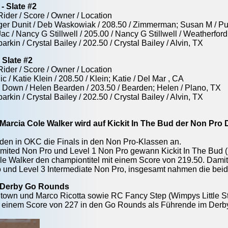
- Slate #2
Rider / Score / Owner / Location
ger Dunit / Deb Waskowiak / 208.50 / Zimmerman; Susan M / Pu
ac / Nancy G Stillwell / 205.00 / Nancy G Stillwell / Weatherfor
rkin / Crystal Bailey / 202.50 / Crystal Bailey / Alvin, TX
 Slate #2
Rider / Score / Owner / Location
ic / Katie Klein / 208.50 / Klein; Katie / Del Mar , CA
s Down / Helen Bearden / 203.50 / Bearden; Helen / Plano, TX
rkin / Crystal Bailey / 202.50 / Crystal Bailey / Alvin, TX
- Marcia Cole Walker wird auf Kickit In The Bud der Non Pr
den in OKC die Finals in den Non Pro-Klassen an.
Limited Non Pro und Level 1 Non Pro gewann Kickit In The Bud (N
le Walker den championtitel mit einem Score von 219.50. Dam
 und Level 3 Intermediate Non Pro, insgesamt nahmen die beid
n Derby Go Rounds
town und Marco Ricotta sowie RC Fancy Step (Wimpys Little S
nk einem Score von 227 in den Go Rounds als Führende im Der