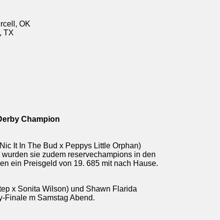
rcell, OK
d, TX
o Derby Champion
ic It In The Bud x Peppys Little Orphan)
it wurden sie zudem reservechampions in den
en ein Preisgeld von 19. 685 mit nach Hause.
tep x Sonita Wilson) und Shawn Flarida
by-Finale m Samstag Abend.