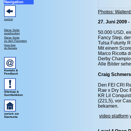
Navigation
Photos: Waltenb
zurück
27. Juni 2009
Diese Seite
50.000 USD, ein
ausdrucken
Fancy Step, de
Diese Seite
zu den Favoriten
Tulsa Futurity 
Diese Seite
Mit einem Score
als Startseite
Marco Ricotta d
Derby Champion-
Alle Bilder sehe
Kontakt &
Feedback
Craig Schmersa
Den FEI CRI Re
Rae x Dry Doc 
Sitemap &
KR Lil Conquist
Suchfunktion
(221,5), vor Ca
bekamen.
zurück zur
video platform
Startseite