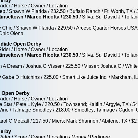
Derby
Rider / Horse / Owner / Location
ep / Shawn W Flarida / 232.50 / Buffalo Ranch / Ft. Worth, TX /
inseltown / Marco Ricotta / 230.50 /
Silva, Sr.; David J / Toll
le Chic / Shawn W Flarida / 229.50 / Arcese Quarter Horses USA 
 Chic Olena
ediate Open Derby
Rider / Horse / Owner / Location
tinseltown / Marco Ricotta / 230.50
/ Silva, Sr.; David J / Tol
 A Dream / Joshua C Visser / 225.50 / Visser; Joshua C / Whi
/ Gabe D Hutchins / 225.00 / Smart Like Juice Inc. / Markham, I
d Open Derby
Rider / Horse / Owner / Location
e Star / Pete L Kyle / 220.50 / Townsend; Kaitlin / Argyle, TX /
 Wine / Talmage Smedley / 218.00 / Smedley; Talmage / Ogden, U
Carol C Metcalf / 217.50 / Miers; Mark Shannon / Abilene, TX / 
Derby
Rider / Score / Owner / Location / Money / Pedigree