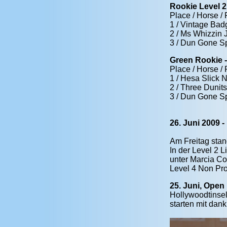
Rookie Level 2 
Place / Horse / 
1 / Vintage Bad
2 / Ms Whizzin J
3 / Dun Gone Spa
Green Rookie -
Place / Horse / 
1 / Hesa Slick N
2 / Three Dunit
3 / Dun Gone Spa
26. Juni 2009 
Am Freitag stan
In der Level 2 
unter Marcia Co
Level 4 Non Pro
25. Juni, Ope
Hollywoodtinsel
starten mit da