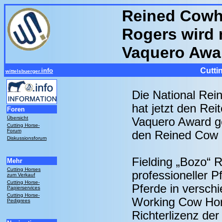
Reined Cowh
Rogers wird
Vaquero Awa
Cutti
info
wittelsbuerger.
Die National Re
hat jetzt den Re
Foren
Übersicht
Vaquero Award ge
Cutting Horse-
Forum
den Reined Cow 
Diskussionsforum
Fielding „Bozo“ R
Mehr
Cutting Horses
professioneller Pf
zum Verkauf
Cutting Horse-
Pferde in verschi
Papierservices
Cutting Horse-
Working Cow Hors
Pedigrees
Richterlizenz de