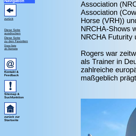
Navigation
Association (NR
Association (Cow
Horse (VRH)) und 
zurück
NRCHA-Shows wi
Diese Seite
ausdrucken
NRCHA Futurity u
Diese Seite
zu den Favoriten
Diese Seite
als Startseite
Rogers war zeitw
als Trainer in D
zahlreiche europ
Kontakt &
Feedback
maßgeblich präg
Sitemap &
Suchfunktion
zurück zur
Startseite