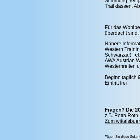
Stimmung heftig
Trailklassen. Ab
Für das Wohlbef
überdacht sind.
Nähere Informat
Western Trainin
Schwarzau) Tel
AWA Austrian We
Westernreiten 
Beginn täglich 
Eintritt frei
Fragen? Die 20
z.B. Petra Rot
Zum wittelsbuer
Fügen Sie diese Seite 