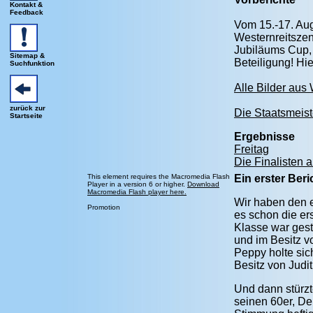
Kontakt &
Feedback
Vom 15.-17. Aug
Westernreitszen
Jubiläums Cup, 
Sitemap &
Beteiligung! Hi
Suchfunktion
Alle Bilder aus 
zurück zur
Die Staatsmeiste
Startseite
Ergebnisse
Freitag
Die Finalisten
This element requires the Macromedia Flash
Ein erster Ber
Player in a version 6 or higher.
Download
Macromedia Flash player here.
Wir haben den e
Promotion
es schon die er
Klasse war gest
und im Besitz 
Peppy holte sic
Besitz von Judit
Und dann stürzt
seinen 60er, De