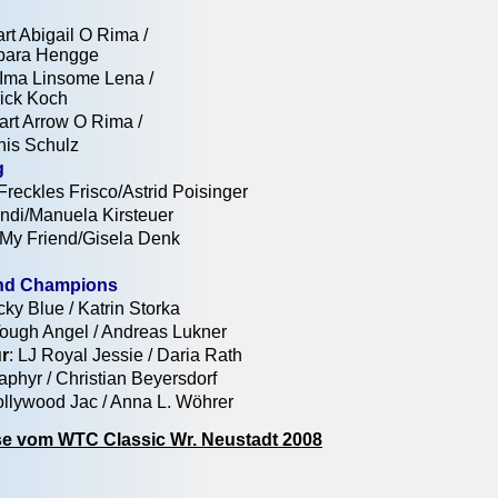
t Abigail O Rima /
bara Hengge
a Linsome Lena /
rick Koch
 Arrow O Rima /
is Schulz
g
les Frisco/Astrid Poisinger
i/Manuela Kirsteuer
 Friend/Gisela Denk
und Champions
y Blue / Katrin Storka
ough Angel / Andreas Lukner
r
: LJ Royal Jessie / Daria Rath
aphyr / Christian Beyersdorf
llywood Jac / Anna L
.
Wöhrer
se vom WTC Classic Wr. Neustadt 2008