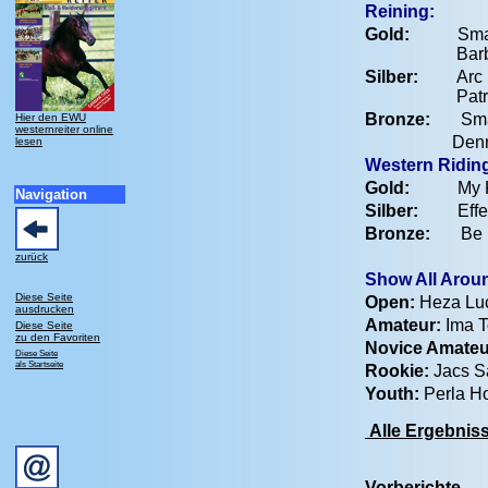
Reining:
Gold:
Smar
Bar
Silber:
Arc Im
Pat
Bronze:
Smart
Hier den EWU
westernreiter online
Denn
lesen
Western Ridin
Gold:
My Freck
Navigation
Silber:
Effend
Bronze:
Be My
zurück
Show All Aro
Diese Seite
Open:
Heza Luck
ausdrucken
Amateur:
Ima T
Diese Seite
zu den Favoriten
Novice Amateu
Diese Seite
als Startseite
Rookie:
Jacs S
Youth:
Perla Ho
Alle Ergebnis
Vorberichte