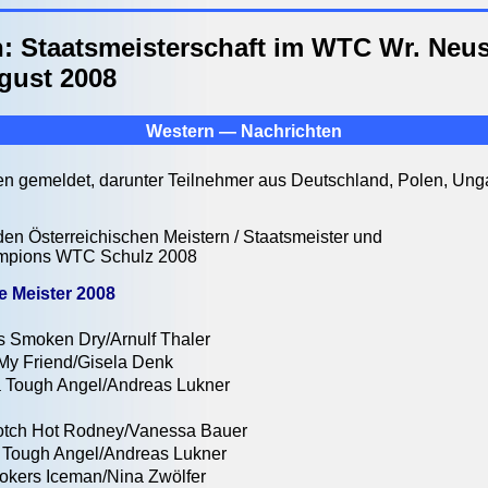
h: Staatsmeisterschaft im WTC Wr. Neus
ugust 2008
Western — Nachrichten
n gemeldet, darunter Teilnehmer aus Deutschland, Polen, Unga
 den Österreichischen Meistern / Staatsmeister und
ampions WTC Schulz 2008
e Meister 2008
oken Dry/Arnulf Thaler
Friend/Gisela Denk
ugh Angel/Andreas Lukner
tch Hot Rodney/Vanessa Bauer
ugh Angel/Andreas Lukner
rs Iceman/Nina Zwölfer