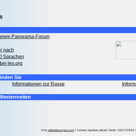
A
nserem Panorama-Forum
er nach
00 Sprachen
bei leo.org
inden Sie
Informationen zur Rasse
Inform
Westernreiten
© by
wittelsbuerger.com
/
Letztes Update dieser Seite: 03/17/2016 