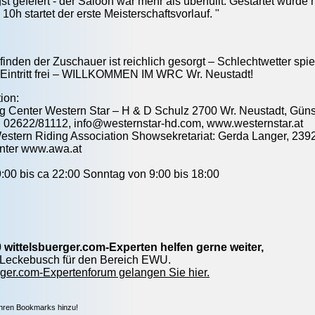
st gefeiert - der Saloon war mehr als überfüllt. Gestartet wurd
 10h startet der erste Meisterschaftsvorlauf. "
inden der Zuschauer ist reichlich gesorgt – Schlechtwetter spie
 Eintritt frei – WILLKOMMEN IM WRC Wr. Neustadt!
ion:
g Center Western Star – H & D Schulz 2700 Wr. Neustadt, Güns
. 02622/81112, info@westernstar-hd.com, www.westernstar.at
stern Riding Association Showsekretariat: Gerda Langer, 239
unter www.awa.at
9:00 bis ca 22:00 Sonntag von 9:00 bis 18:00
 wittelsbuerger.com-Experten helfen gerne weiter,
h-Leckebusch für den Bereich EWU.
ger.com-Expertenforum gelangen Sie hier.
Ihren Bookmarks hinzu!