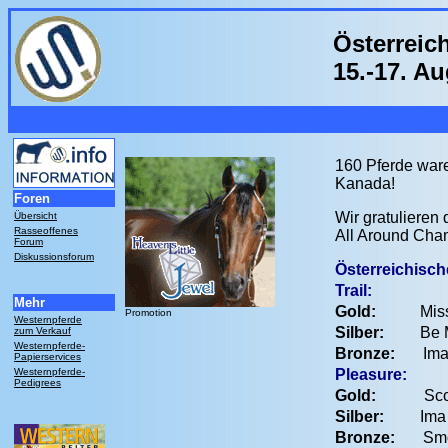
Österreic
15.-17. A
160 Pferde ware
Kanada!
Foren
Wir gratulieren
Übersicht
Rasseoffenes
All Around Ch
Forum
Diskussionsforum
Österreichisch
Trail:
Mehr
Gold:
Miss Sm
Promotion
Westernpferde
Silber:
Be My 
zum Verkauf
Westernpferde-
Bronze:
Ima To
Papierservices
Westernpferde-
Pleasure:
Pedigrees
Gold:
Sco
Silber:
Ima To
Bronze:
Smoke