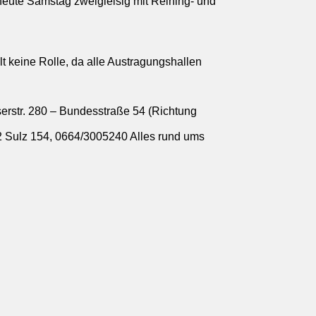
e heute Samstag zweigleisig mit Reining- und
lt keine Rolle, da alle Austragungshallen
erstr. 280 – Bundesstraße 54 (Richtung
2 Sulz 154, 0664/3005240 Alles rund ums