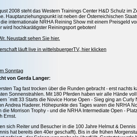
ust 2008 steht das Western Trainings Center H&D Schulz im Z
e. Hauptanziehungspunkt ist neben der Österreichischen Staat
die internationale NRHA Reining Show mit einem Preisgeld von
er wird hochkarätigster Reiningsport geboten!
Wr. Neustadt sehen Sie hier.
rschaft läuft live in wittelsbuergerTV, hier klicken
 am Sonntag
icht von Gerda Langer:
rsten Tag fast trocken über die Runden gebracht - erst nachts k
sten Sonnenstrahlen. Mit 180 Pferden haben wir alle Hände voll 
ern ´mitt 33 Starts die Novice Horse Open - Sieg ging an Curly
von Andrea Haderer. Höhepunkte des Tages waren die NRHA Non 
h die Morrison Trophy - und die NRHA Intermediate Open - Platz
h Ernst.
en sich Reiter und Besucher in die 100 Jahre Helmut & Dennis 
nnis hat bereits den 40er geschafft). Bis in die frühen Morgens