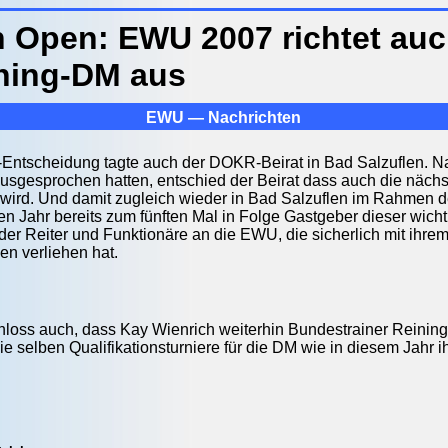
 Open: EWU 2007 richtet auc
ining-DM aus
EWU — Nachrichten
ntscheidung tagte auch der DOKR-Beirat in Bad Salzuflen. Nac
usgesprochen hatten, entschied der Beirat dass auch die nächs
rd. Und damit zugleich wieder in Bad Salzuflen im Rahmen der
 Jahr bereits zum fünften Mal in Folge Gastgeber dieser wicht
der Reiter und Funktionäre an die EWU, die sicherlich mit ihr
n verliehen hat.
hloss auch, dass Kay Wienrich weiterhin Bundestrainer Reinin
ie selben Qualifikationsturniere für die DM wie in diesem Jah