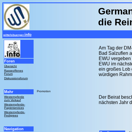
German
die Re
info
wittelsbuerger.
Am Tag der DM-E
Bad Salzuflen a
EWU vergeben wi
Foren
EWU im nächsten
Übersicht
ein großes Lob 
Rasseoffenes
würdigen Rahme
Forum
Diskussionsforum
Mehr
Promotion
Der Beirat besc
Westernpferde
zum Verkauf
nächsten Jahr d
Westernpferde-
Papierservices
Westernpferde-
Pedigrees
Navigation