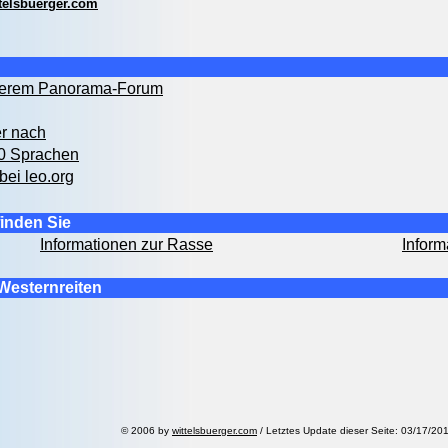
telsbuerger.com
nserem Panorama-Forum
er nach
00 Sprachen
bei leo.org
inden Sie
Informationen zur Rasse
Inform
Westernreiten
© 2006 by
wittelsbuerger.com
/
Letztes Update dieser Seite: 03/17/20