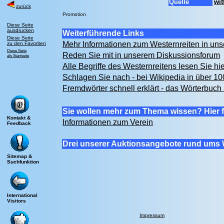
Quelle
wit
zurück
Promotion
Diese Seite
ausdrucken
Weiterführende Links
Diese Seite
Mehr Informationen zum Westernreiten in u
zu den Favoriten
Diese Seite
Reden Sie mit in unserem Diskussionsforum
als Startseite
Alle Begriffe des Westernreitens lesen Sie hi
Schlagen Sie nach - bei Wikipedia in über 1
Fremdwörter schnell erklärt - das Wörterbuch 
Sie wollen mehr zum Thema wissen? Hier f
Kontakt &
Informationen zum Verein
Feedback
Drei unserer Auktionsangebote rund ums 
Sitemap &
Suchfunktion
International
Visitors
Impressum