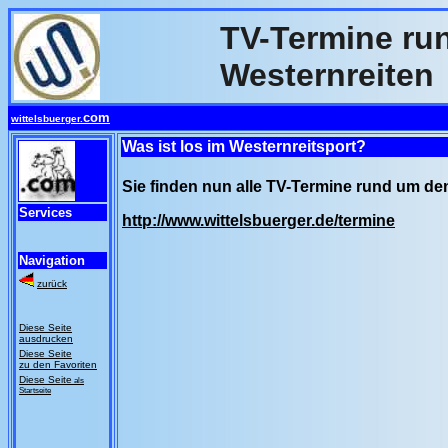
TV-Termine ru
Westernreiten
com
wittelsbuerger.
Was ist los im Westernreitsport?
Sie finden nun alle TV-Termine rund um de
Services
http://www.wittelsbuerger.de/termine
Navigation
zurück
Diese Seite
ausdrucken
Diese Seite
zu den Favoriten
Diese Seite
als
Startseite