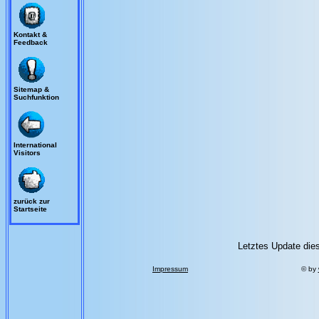
Kontakt &
Feedback
Sitemap &
Suchfunktion
International
Visitors
zurück zur
Startseite
Letztes Update dies
Impressum
© by