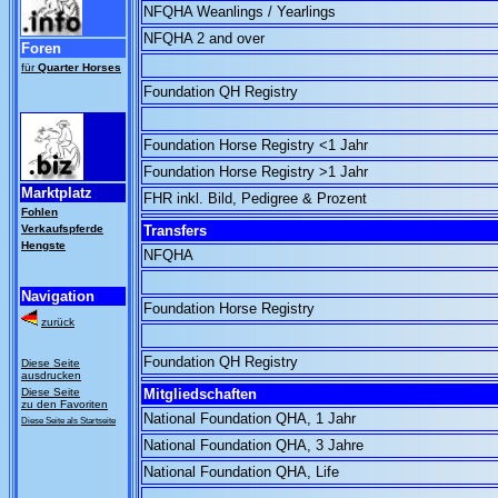
NFQHA Weanlings / Yearlings
NFQHA 2 and over
Foren
für
Quarter Horses
Foundation QH Registry
Foundation Horse Registry <1 Jahr
Foundation Horse Registry >1 Jahr
Marktplatz
FHR inkl. Bild, Pedigree & Prozent
Fohlen
Verkaufspferde
Transfers
Hengste
NFQHA
Navigation
Foundation Horse Registry
zurück
Foundation QH Registry
Diese Seite
ausdrucken
Diese Seite
Mitgliedschaften
zu den Favoriten
National Foundation QHA, 1 Jahr
Diese Seite
als Startseite
National Foundation QHA, 3 Jahre
National Foundation QHA, Life