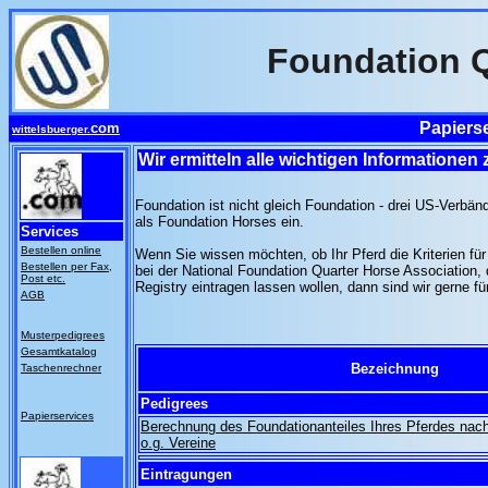
Foundation Q
Papiers
com
wittelsbuerger.
Wir ermitteln alle wichtigen Informationen
Foundation ist nicht gleich Foundation - drei US-Verbän
als Foundation Horses ein.
Services
Bestellen online
Wenn Sie wissen möchten, ob Ihr Pferd die Kriterien für
Bestellen per Fax,
bei der National Foundation Quarter Horse Association,
Post etc.
Registry eintragen lassen wollen, dann sind wir gerne fü
AGB
Musterpedigrees
Gesamtkatalog
Bezeichnung
Taschenrechner
Pedigrees
.
Papierservices
Berechnung des Foundationanteiles Ihres Pferdes nach 
o.g. Vereine
Eintragungen
.