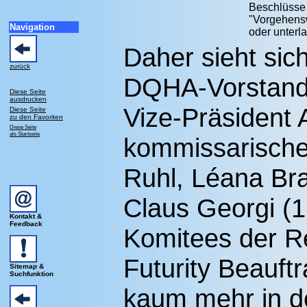
Beschlüsse 
"Vorgehens
Navigation
oder unterl
Daher sieht sic
zurück
DQHA-Vorstand
Diese Seite
ausdrucken
Vize-Präsident 
Diese Seite
zu den Favoriten
Diese Seite
als Startseite
kommissarische
Ruhl, Léana Bra
Claus Georgi (1
Kontakt &
Feedback
Komitees der R
Futurity Beauftr
Sitemap &
Suchfunktion
kaum mehr in d