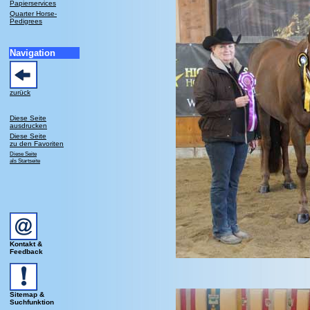
Papierservices
Quarter Horse-
Pedigrees
Navigation
zurück
Diese Seite
ausdrucken
Diese Seite
zu den Favoriten
Diese Seite
als Startseite
Kontakt &
Feedback
Sitemap &
Suchfunktion