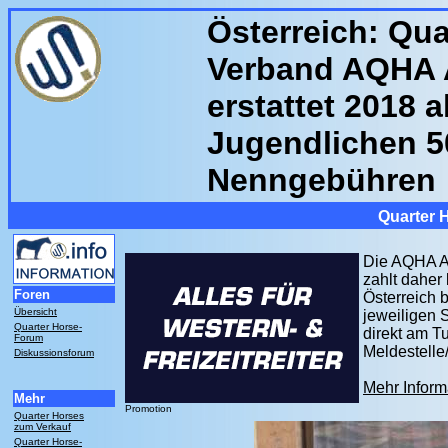
Österreich: Qua
Verband AQHA 
erstattet 2018 a
Jugendlichen 5
Nenngebühren
Quarter 
Die AQHA Au
zahlt daher
Foren
Österreich 
Übersicht
jeweiligen 
Quarter Horse-
direkt am T
Forum
Meldestelle
Diskussionsforum
Mehr Inform
Mehr
Promotion
Quarter Horses
zum Verkauf
Quarter Horse-