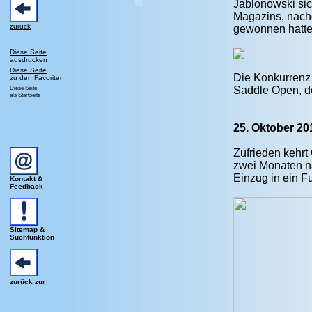
Jablonowski sic
Magazins, nach
zurück
gewonnen hatte
Diese Seite
ausdrucken
Diese Seite
Die Konkurrenz 
zu den Favoriten
Diese Seite
Saddle Open, d
als Startseite
25. Oktober 2
Zufrieden kehrt
zwei Monaten n
Einzug in ein F
Kontakt &
Feedback
Sitemap &
Suchfunktion
zurück zur