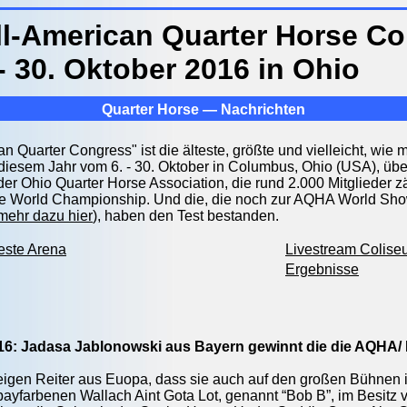
ll-American Quarter Horse C
- 30. Oktober 2016 in Ohio
Quarter Horse — Nachrichten
an Quarter Congress" ist die älteste, größte und vielleicht, w
n diesem Jahr vom 6. - 30. Oktober in Columbus, Ohio (USA), übe
der Ohio Quarter Horse Association, die rund 2.000 Mitglieder zäh
ine World Championship. Und die, die noch zur AQHA World Sh
mehr dazu hier
), haben den Test bestanden.
este Arena
Livestream Colise
Ergebnisse
016: Jadasa Jablonowski aus Bayern gewinnt die die AQHA
igen Reiter aus Euopa, dass sie auch auf den großen Bühnen 
bayfarbenen Wallach Aint Gota Lot, genannt “Bob B”, im Besitz 