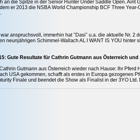
h an die Spitze in der Senior Hunter Under Saddle Open. Aint 
dem er 2013 die NSBA World Championship BCF Three Year-O
.
war anspruchsvoll, immerhin hat "Dasi" u.a. die aktuelle Nr. 2 
en neunjährigen Schimmel-Wallach AL I WANT IS YOU hinter si
015: Gute Resultate für Cathrin Gutmann aus Österreich u
 Cathrin Gutmann aus Österreich wieder nach Hause: Ihr Pferd 
ach USA gekommen, schafft als erstes in Europa gezogenes Pf
uturity Finale und beendet die Show als Finalist in der 3YO Ltd.