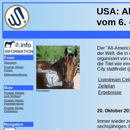
USA: A
vom 6. 
Der "All-Americ
der Welt, die i
Foren
organisiert von 
Übersicht
die Titel wie e
Quarter Horse-
City stattfindet (
Forum
Diskussionsforum
Livestream Cel
Zeitplan
Mehr
Promotion
Ergebnisse
Quarter Horses
zum Verkauf
Quarter Horse-
Papierservices
Quarter Horse-
20. Oktober 2
Pedigrees
Immer wieder ze
Navigation
sechsjährigen, 