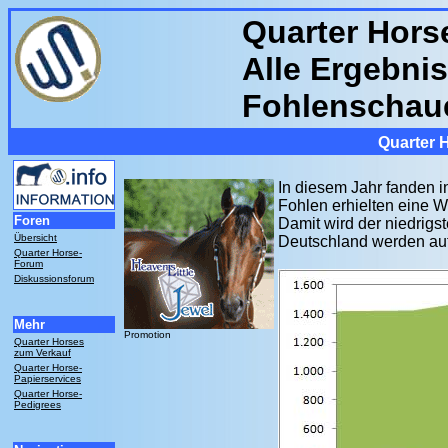
Quarter Hors
Alle Ergebnis
Fohlenschau
Quarter 
In diesem Jahr fanden 
Fohlen erhielten eine W
Foren
Damit wird der niedrigst
Übersicht
Deutschland werden auf
Quarter Horse-
Forum
Diskussionsforum
Mehr
Promotion
Quarter Horses
zum Verkauf
Quarter Horse-
Papierservices
Quarter Horse-
Pedigrees