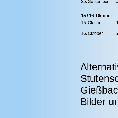
25. September
C
15./ 16. Oktober
15. Oktober
R
16. Oktober
S
Alternat
Stutens
Gießbac
Bilder u