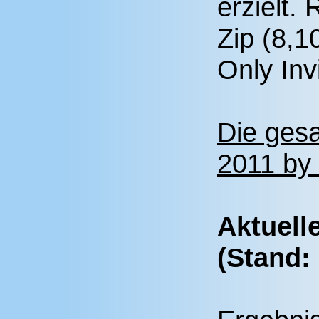
erzielt.
Zip (8,1
Only Invi
Die gesa
2011 by 
Aktuell
(Stand: