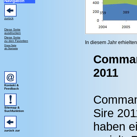
Navigation
zurück
Diese Seite
ausdrucken
Diese Seite
zu den Favoriten
In diesem Jahr erhielte
Diese Seite
als Startseite
Command
2011
Kontakt &
Feedback
Command
Sitemap &
Sire 201
Suchfunktion
haben ei
zurück zur