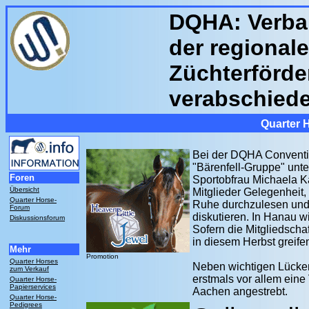
DQHA: Verban
der regional
Züchterförd
verabschied
Quarter 
Bei der DQHA Conventi
"Bärenfell-Gruppe" un
Foren
Sportobfrau Michaela Ka
Übersicht
Mitglieder Gelegenheit, 
Quarter Horse-
Ruhe durchzulesen und 
Forum
diskutieren. In Hanau 
Diskussionsforum
Sofern die Mitgliedschaf
in diesem Herbst greife
Mehr
Promotion
Quarter Horses
Neben wichtigen Lücken
zum Verkauf
erstmals vor allem eine 
Quarter Horse-
Papierservices
Aachen angestrebt.
Quarter Horse-
Pedigrees