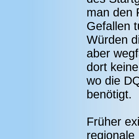
man den F
Gefallen tu
Würden di
aber wegf
dort kein
wo die DQ
benötigt.
Früher ex
regionale 