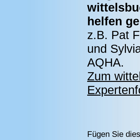
wittelsb
helfen ge
z.B. Pat F
und Sylvi
AQHA.
Zum witte
Expertenf
Fügen Sie dies