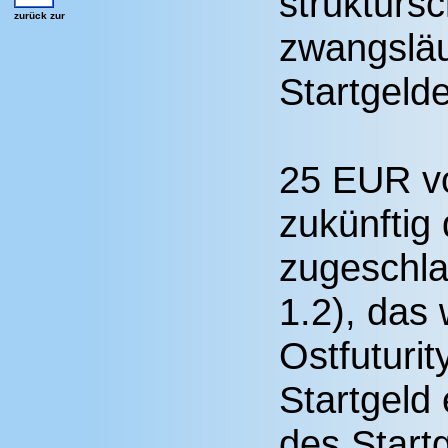
strukturs
zurück zur
zwangsläu
Startgelde
25 EUR vo
zukünftig
zugeschla
1.2), das
Ostfuturi
Startgeld
des Start