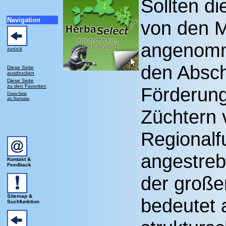
Sollten d
Navigation
von den M
angenomm
zurück
den Absch
Diese Seite
ausdrucken
Diese Seite
zu den Favoriten
Förderung
Diese Seite
als Startseite
Züchtern 
Regionalfu
angestrebt
Kontakt &
Feedback
der große
Sitemap &
bedeutet 
Suchfunktion