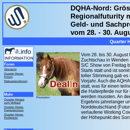
DQHA-Nord: Grös
Regionalfuturity 
Geld- und Sachpr
vom 28. - 30. Au
Quarter 
Vom 28. bis 30. August 
Zuchtschau in Wenden a
Foren
S/C Show von Freitag b
Übersicht
Starts statt und ist somi
Quarter Horse-
toller Stimmung gab es 
Forum
Vorjahr. Auch die AQHA
Diskussionsforum
statt, was für einen te
die Halterpferde nur fü
Mehr
werden mussten. An der 
Promotion
Quarter Horses
Ergebnis jahrelanger un
zum Verkauf
Norddeutschland (Futuri
Quarter Horse-
Papierservices
verlaufene Working Cowh
Quarter Horse-
der Höhepunkt des Son
Pedigrees