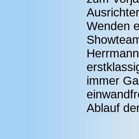
Ausrichter
Wenden e.
Showtea
Herrmann
erstklassi
immer Gar
einwandfr
Ablauf de