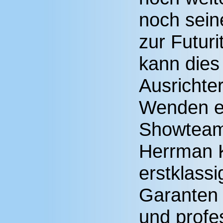
noch sei
zur Futur
kann dies 
Ausrichter
Wenden e.
Showtea
Herrman 
erstklassi
Garanten 
und profe