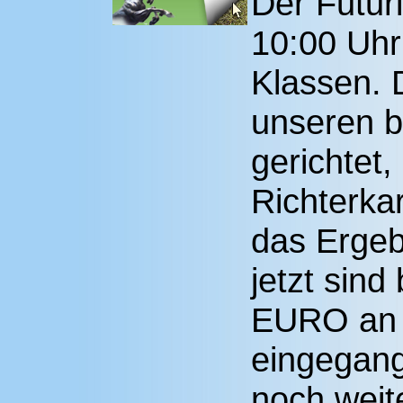
Der Futur
10:00 Uhr 
Klassen. D
unseren b
gerichtet
Richterk
das Ergebn
jetzt sind
EURO an 
eingegang
noch weit