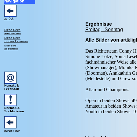
Navigation
zurück
Ergebnisse
Freitag - Sonntag
Diese Seite
ausdrucken
Diese Seite
Alle Bilder von art&lig
zu den Favoriten
Diese Seite
als Startseite
Das Richterteam Conny Ho
Simone Lotze, Sonja Lesebe
fachmännischer Weise al
(Showmanager), Monika 
(Doorman), Annkathrin Gutz
(Meldestelle) und Crew so
Kontakt &
Allaround Champions:
Feedback
Open in beiden Shows: 49 S
Amateur in beiden Shows:
Sitemap &
Youth in beiden Shows: 109
Suchfunktion
zurück zur