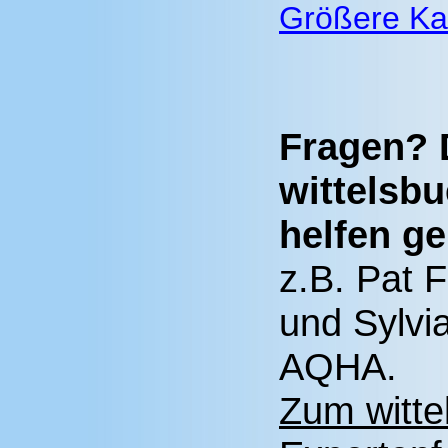
Größere Ka
Fragen? 
wittelsb
helfen ge
z.B. Pat F
und Sylvi
AQHA.
Zum witte