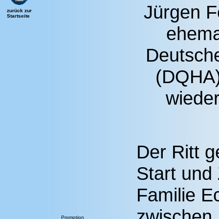
Jürgen Fö
zurück zur
Startseite
ehema
Deutsche
(DQHA),
wieder
Der Ritt 
Start und 
Familie E
zwischen
Promotion