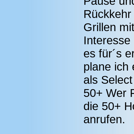
Pause und
Rückkehr
Grillen m
Interesse 
es für´s e
plane ich 
als Selec
50+ Wer F
die 50+ H
anrufen.