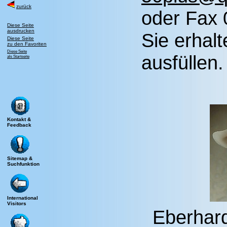
zurück
oder Fax
Diese Seite
ausdrucken
Sie erhal
Diese Seite
zu den Favoriten
Diese Seite
ausfüllen.
als Startseite
Kontakt &
Feedback
Sitemap &
Suchfunktion
International
Visitors
Eberhar