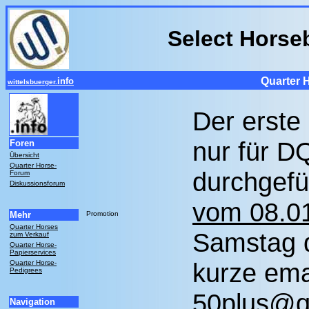
Select Horse
Quarter 
info
wittelsbuerger.
Der erste
nur für D
Foren
Übersicht
Quarter Horse-
durchgefü
Forum
Diskussionsforum
vom 08.0
Mehr
Promotion
Quarter Horses
Samstag d
zum Verkauf
Quarter Horse-
Papierservices
kurze ema
Quarter Horse-
Pedigrees
50plus@qu
Navigation