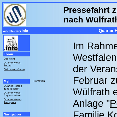
Pressefahrt z
nach Wülfrat
Quarter 
info
wittelsbuerger.
Im Rahmen
Westfalen
Foren
Übersicht
Quarter Horse-
der Veran
Forum
Diskussionsforum
Februar z
Mehr
Promotion
Quarter Horses
Wülfrath e
zum Verkauf
Quarter Horse-
Papierservices
Anlage "
P
Quarter Horse-
Pedigrees
Familie Ko
Navigation