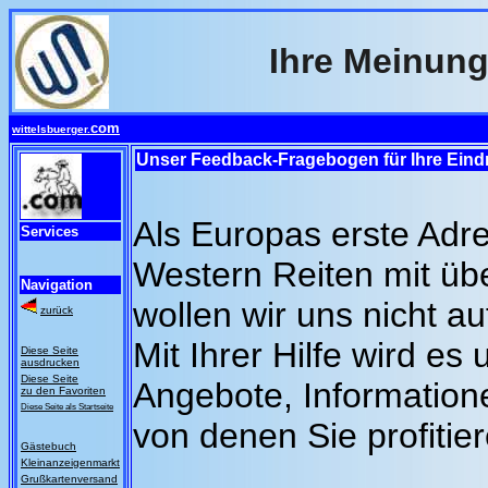
Ihre Meinung 
com
wittelsbuerger.
Unser Feedback-Fragebogen für Ihre Eind
Als Europas erste Adre
Services
Western Reiten mit üb
Navigation
wollen wir uns nicht a
zurück
Mit Ihrer Hilfe wird e
Diese Seite
ausdrucken
Diese Seite
Angebote, Information
zu den Favoriten
Diese Seite
als Startseite
von denen Sie profitie
Gästebuch
Kleinanzeigenmarkt
Grußkartenversand