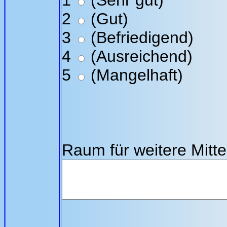
1
(Sehr gut)
2
(Gut)
3
(Befriedigend)
4
(Ausreichend)
5
(Mangelhaft)
Raum für weitere Mitte