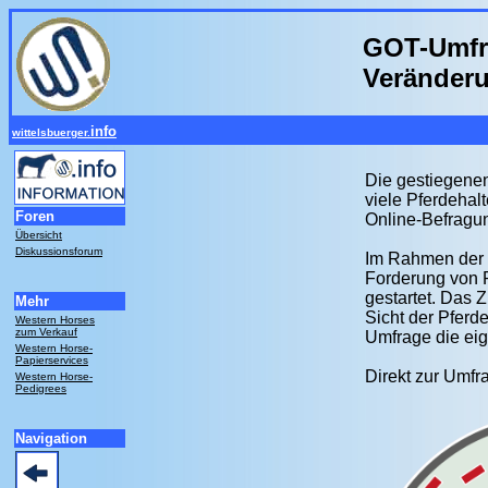
GOT-Umfra
Veränder
info
wittelsbuerger.
Die gestiegenen
viele Pferdehal
Foren
Online-Befragu
Übersicht
Diskussionsforum
Im Rahmen der 
Forderung von 
gestartet. Das 
Mehr
Sicht der Pferd
Western Horses
zum Verkauf
Umfrage die eig
Western Horse-
Papierservices
Direkt zur Umfr
Western Horse-
Pedigrees
Navigation