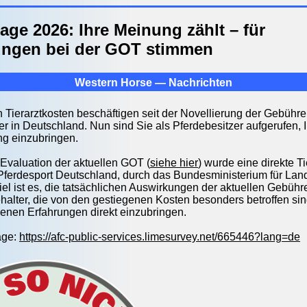
ge 2026: Ihre Meinung zählt – für
ungen bei der GOT stimmen
Western Horse — Nachrichten
 Tierarztkosten beschäftigen seit der Novellierung der Gebühr
ter in Deutschland. Nun sind Sie als Pferdebesitzer aufgerufen, 
ng einzubringen.
Evaluation der aktuellen GOT (
siehe hier
) wurde eine direkte T
Pferdesport Deutschland, durch das Bundesministerium für Lan
Ziel ist es, die tatsächlichen Auswirkungen der aktuellen Gebü
ehalter, die von den gestiegenen Kosten besonders betroffen sind
enen Erfahrungen direkt einzubringen.
age:
https://afc-public-services.limesurvey.net/665446?lang=de