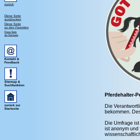
zurück
Diese Seite
ausdrucken
Diese Seite
zu den Favoriten
Diese Seite
als Startseite
Kontakt &
Feedback
Sitemap &
Suchfunktion
Pferdehalter-P
zurück zur
Die Verantwortli
Startseite
bekommen. Desha
Die Umfrage ist
ist anonym und 
wissenschaftli