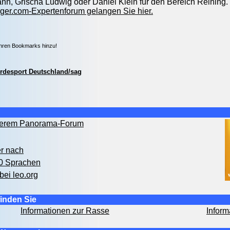
nn, Grischa Ludwig oder Daniel Klein für den Bereich Reining.
ger.com-Expertenforum gelangen Sie hier.
Ihren Bookmarks hinzu!
rdesport Deutschland/sag
nserem Panorama-Forum
er nach
00 Sprachen
bei leo.org
inden Sie
Informationen zur Rasse
Inform