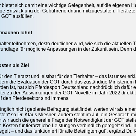
r bietet sich damit eine wichtige Gelegenheit, auf die eigene
ige Entwicklung der Gebührenordnung mitzugestalten. Tierärzte
 GOT ausfüllen.
tmachen lohnt
alter teilnehmen, desto deutlicher wird, wie sich die aktuellen
rundlage für mögliche Anpassungen in der Zukunft sein. Denn die 
osten als Ziel
 den Tierarzt und leistbar für den Tierhalter – das ist unser erklä
itdem die Evaluation der GOT durch das zuständige Ministerium 
en ist, hat sich Pferdesport Deutschland nachdrücklich dafür e
lter zu den Auswirkungen der GOT Novelle im Jahr 2022 direkt
f den Pferdesektor sind immens.
ünglich nicht geplante Befragung stattfindet, werten wir als ein
kosten“ so Dr. Klaus Miesner. Zudem steht im Juli ein Gespräch m
n wir auch die generelle Frage der Notwendigkeit der GOT stell
e Kosten für tierärztliche Leistungen verbindlich geregelt sind
egelt – und das funktioniert für alle Beteiligten gut“, ergänzt Dr.