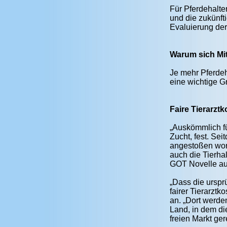
Für Pferdehalte
und die zukünft
Evaluierung der
Warum sich Mi
Je mehr Pferdeh
eine wichtige G
Faire Tierarztk
„Auskömmlich für
Zucht, fest. Se
angestoßen word
auch die Tierha
GOT Novelle au
„Dass die urspr
fairer Tierarzt
an. „Dort werde
Land, in dem di
freien Markt ger