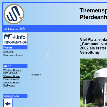
Themenspe
Pferdeanh
info
wittelsbuerger.
Viel Platz, ei
„Compact“ von 
Foren
2002 als erste
Übersicht
Verrottung.
Diskussionsforum
Mehr
Western Horses
zum Verkauf
Promotion
Western Horse-
Papierservices
Western Horse-
Pedigrees
Navigation