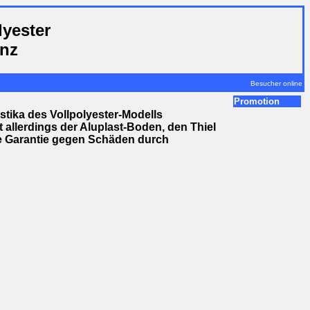
lyester
anz
Besucher online
Promotion
stika des Vollpolyester-Modells
 allerdings der Aluplast-Boden, den Thiel
hre Garantie gegen Schäden durch