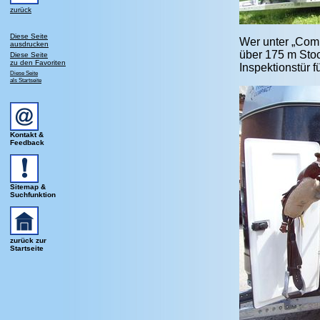
zurück
Diese Seite
Wer unter „Comp
ausdrucken
über 175 m Sto
Diese Seite
zu den Favoriten
Inspektionstür 
Diese Seite
als Startseite
Kontakt &
Feedback
Sitemap &
Suchfunktion
zurück zur
Startseite