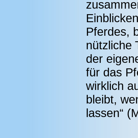
zusammen
Einblicke
Pferdes, b
nützliche 
der eigen
für das Pf
wirklich 
bleibt, we
lassen“ (