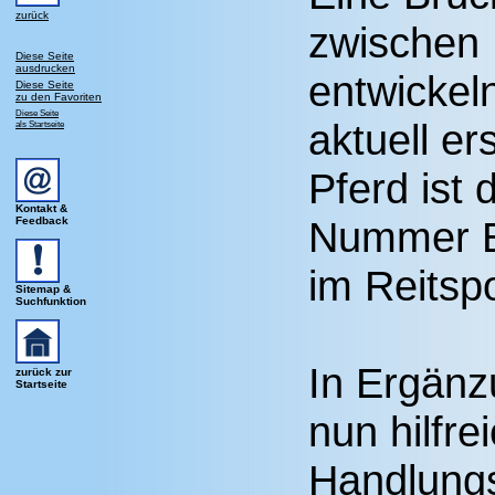
zurück
zwischen
Diese Seite
ausdrucken
entwickel
Diese Seite
zu den Favoriten
Diese Seite
aktuell e
als Startseite
Pferd ist 
Kontakt &
Nummer Ei
Feedback
im Reitsp
Sitemap &
Suchfunktion
In Ergänz
zurück zur
Startseite
nun hilfre
Handlung