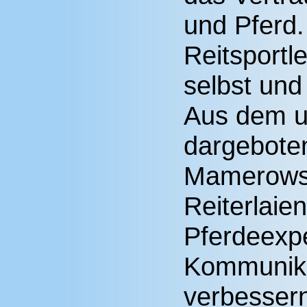
und Pferd.
Reitsportle
selbst und
Aus dem u
dargebote
Mamerows 
Reiterlaie
Pferdeexpe
Kommunika
verbesser