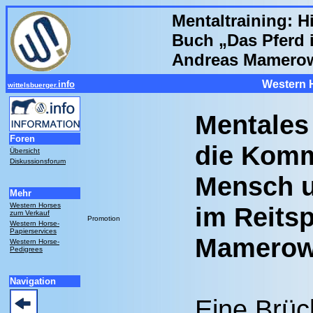
Mentaltraining: 
Buch „Das Pferd i
Andreas Mamero
Western 
info
wittelsbuerger.
Mentales 
Foren
die Komm
Übersicht
Diskussionsforum
Mensch u
Mehr
Western Horses
im Reits
zum Verkauf
Promotion
Western Horse-
Papierservices
Mamero
Western Horse-
Pedigrees
Navigation
Eine Brüc