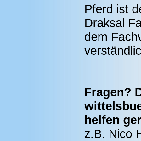
Pferd ist d
Draksal Fa
dem Fachve
verständli
Fragen? D
wittelsbu
helfen ger
z.B. Nico