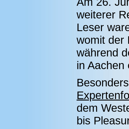
Am 26. Jun
weiterer R
Leser waren
womit der
während de
in Aachen 
Besonders 
Expertenf
dem Weste
bis Pleasur