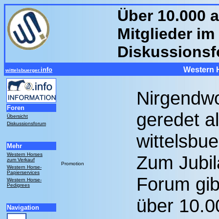
Über 10.000 
Mitglieder im
Diskussions
Western 
info
wittelsbuerger.
Nirgendwo
Foren
geredet al
Übersicht
Diskussionsforum
wittelsbu
Mehr
Western Horses
Zum Jubil
zum Verkauf
Promotion
Western Horse-
Papierservices
Forum gib
Western Horse-
Pedigrees
über 10.0
Navigation