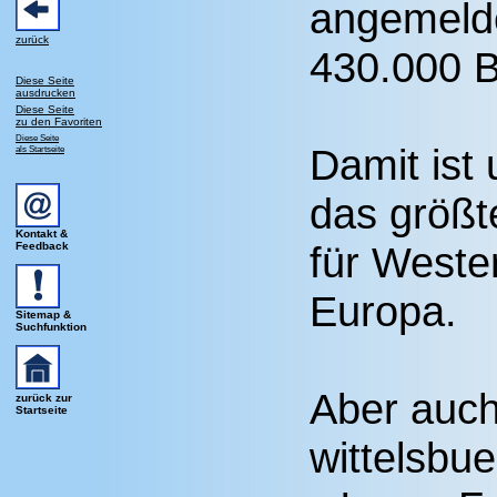
angemelde
zurück
430.000 B
Diese Seite
ausdrucken
Diese Seite
zu den Favoriten
Diese Seite
Damit ist
als Startseite
das größt
Kontakt &
für Wester
Feedback
Europa.
Sitemap &
Suchfunktion
Aber auch
zurück zur
Startseite
wittelsbue