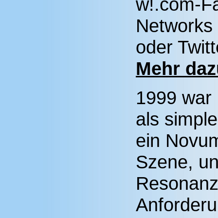
w!.com-Fa
Networks 
oder Twitt
Mehr dazu
1999 war 
als simpl
ein Novum
Szene, u
Resonanz 
Anforderu